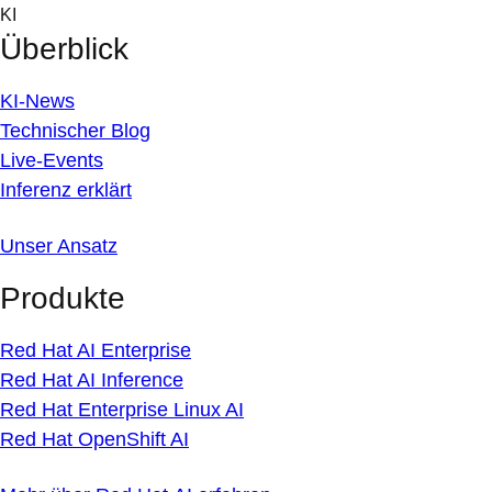
Skip
KI
to
Überblick
content
KI-News
Technischer Blog
Live-Events
Inferenz erklärt
Unser Ansatz
Produkte
Red Hat AI Enterprise
Red Hat AI Inference
Red Hat Enterprise Linux AI
Red Hat OpenShift AI