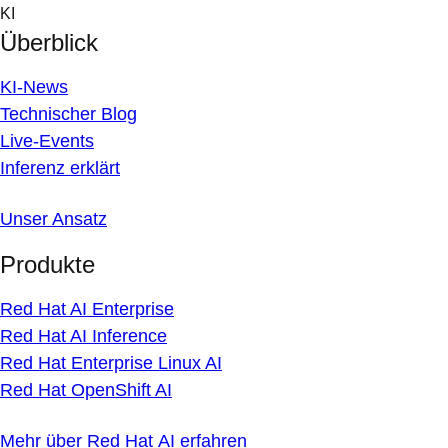
Skip
KI
to
Überblick
content
KI-News
Technischer Blog
Live-Events
Inferenz erklärt
Unser Ansatz
Produkte
Red Hat AI Enterprise
Red Hat AI Inference
Red Hat Enterprise Linux AI
Red Hat OpenShift AI
Mehr über Red Hat AI erfahren