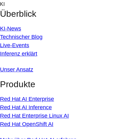
Skip
KI
to
Überblick
content
KI-News
Technischer Blog
Live-Events
Inferenz erklärt
Unser Ansatz
Produkte
Red Hat AI Enterprise
Red Hat AI Inference
Red Hat Enterprise Linux AI
Red Hat OpenShift AI