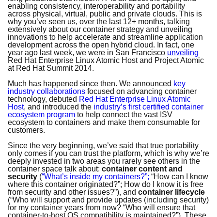
enabling consistency, interoperability and portability
across physical, virtual, public and private clouds. This is
why you’ve seen us, over the last 12+ months, talking
extensively about our container strategy and unveiling
innovations to help accelerate and streamline application
development across the open hybrid cloud. In fact, one
year ago last week, we were in San Francisco
unveiling
Red Hat Enterprise Linux Atomic Host and Project Atomic
at Red Hat Summit 2014.
Much has happened since then. We announced
key
industry collaborations
focused on advancing container
technology, debuted
Red Hat Enterprise Linux Atomic
Host
, and introduced the
industry’s first certified container
ecosystem program
to help connect the vast ISV
ecosystem to containers and make them consumable for
customers.
Since the very beginning, we’ve said that true portability
only comes if you can trust the platform, which is why we’re
deeply invested in two areas you rarely see others in the
container space talk about:
container content and
security
(
“What’s inside my containers?”;
“How can I know
where this container originated?”; How do I know it is free
from security and other issues?”), and
container lifecycle
(“Who will support and provide updates (including security)
for my container years from now? “Who will ensure that
container-to-host OS compatibility is maintained?”). These