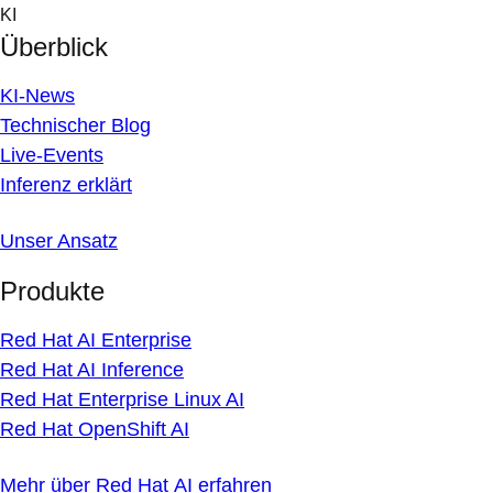
Skip
KI
to
Überblick
content
KI-News
Technischer Blog
Live-Events
Inferenz erklärt
Unser Ansatz
Produkte
Red Hat AI Enterprise
Red Hat AI Inference
Red Hat Enterprise Linux AI
Red Hat OpenShift AI
Mehr über Red Hat AI erfahren