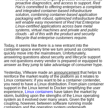
proactive diagnostics, and access to support. Red
Hat is committed to offering enterprises a complete
and integrated container-based infrastructure
solution, combining container-based application
packaging with robust, optimized infrastructure that
will enable easy movement of Red Hat Enterprise
Linux-certified applications across bare metal
systems, virtual machines and private and public
clouds - all of this with the product and security
lifecycle that enterprise customers require.
Today, it seems like there is a new entrant into the
container space every time we turn around as containers
quickly move into the mainstream. Unfortunately,
answering questions about security and lifecycle support
are not questions every vendor is prepared or equipped to
answer as they jump to take advantage of consumer hype.
Yesterday, VMware made an
announcement
that helps to
reinforce the market reality of the platform as it relates to
Linux containers: if you want to be a container contender,
you need to have a Linux distribution. From plain container
support in the Linux kernel to Docker simplifying the user
experience,
Linux containers
have taken the market by
storm, building upon the strengths of the Linux operating
system as it evolved over many years. Given the tight
coupling, however, between software running inside
containers and the operating system underneath,