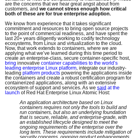
are the concerns that we hear great angst about from
customers,
and
we cannot stress enough how critical
both of these are for true enterprise adoption.
We know from experience that it takes significant
commitment and resources to bring open source projects
to the point of commercial readiness, and have spent the
last 20+ years diligently working to codify technology
ecosystems, from Linux and virtualization to the cloud.
Now, that work extends to containers, where we are
applying what we’ve learned during this time period to
create an enterprise-class, secure container-specific host,
bring
innovative
container capabilities to the world’s
leading enterprise Linux platform
, integrate our industry-
leading
platform products
powering the applications inside
the containers and create a robust certification program for
containerized applications, along with an extensive
ecosystem of support and services. As we
said
at the
launch
of Red Hat Enterprise Linux Atomic Host:
An application architecture based on Linux
containers requires not only the tools to build and
run containers, but also an underlying foundation
that is secure, reliable, and enterprise-grade, with
an established lifecycle designed to meet the
ongoing requirements of the enterprise over the
long term. These requirements include mitigation of
security concerns, ongoing product enhancements,