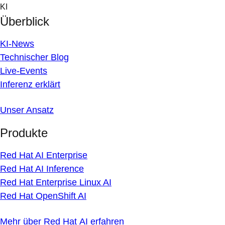
Skip
KI
to
Überblick
content
KI-News
Technischer Blog
Live-Events
Inferenz erklärt
Unser Ansatz
Produkte
Red Hat AI Enterprise
Red Hat AI Inference
Red Hat Enterprise Linux AI
Red Hat OpenShift AI
Mehr über Red Hat AI erfahren