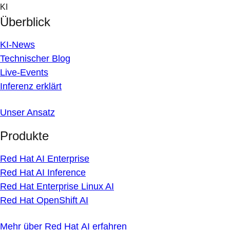
Skip
KI
to
Überblick
content
KI-News
Technischer Blog
Live-Events
Inferenz erklärt
Unser Ansatz
Produkte
Red Hat AI Enterprise
Red Hat AI Inference
Red Hat Enterprise Linux AI
Red Hat OpenShift AI
Mehr über Red Hat AI erfahren