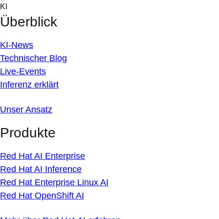
Skip
KI
to
Überblick
content
KI-News
Technischer Blog
Live-Events
Inferenz erklärt
Unser Ansatz
Produkte
Red Hat AI Enterprise
Red Hat AI Inference
Red Hat Enterprise Linux AI
Red Hat OpenShift AI