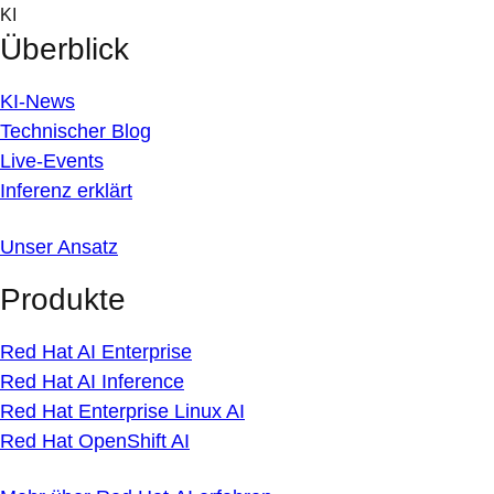
Skip
KI
to
Überblick
content
KI-News
Technischer Blog
Live-Events
Inferenz erklärt
Unser Ansatz
Produkte
Red Hat AI Enterprise
Red Hat AI Inference
Red Hat Enterprise Linux AI
Red Hat OpenShift AI