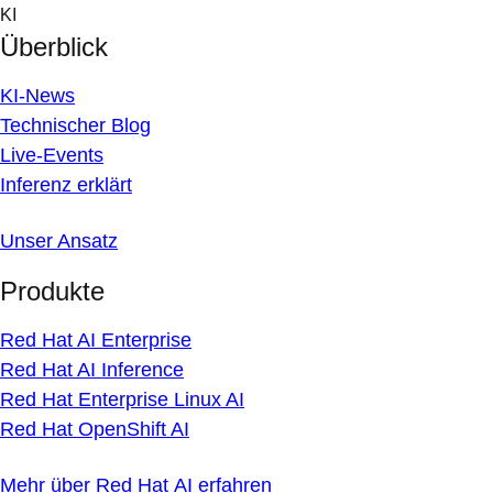
Skip
KI
to
Überblick
content
KI-News
Technischer Blog
Live-Events
Inferenz erklärt
Unser Ansatz
Produkte
Red Hat AI Enterprise
Red Hat AI Inference
Red Hat Enterprise Linux AI
Red Hat OpenShift AI
Mehr über Red Hat AI erfahren