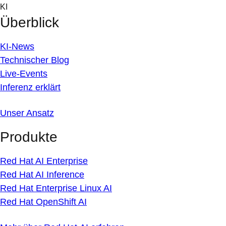
Skip
KI
to
Überblick
content
KI-News
Technischer Blog
Live-Events
Inferenz erklärt
Unser Ansatz
Produkte
Red Hat AI Enterprise
Red Hat AI Inference
Red Hat Enterprise Linux AI
Red Hat OpenShift AI