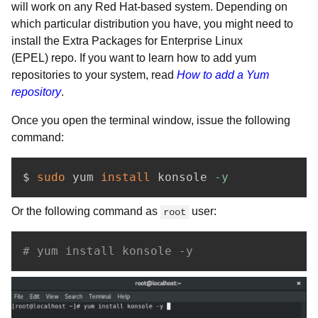
will work on any Red Hat-based system. Depending on
which particular distribution you have, you might need to
install the Extra Packages for Enterprise Linux
(EPEL) repo. If you want to learn how to add yum
repositories to your system, read
How to add a Yum
repository
.
Once you open the terminal window, issue the following
command:
$ 
sudo
 yum 
install
 konsole 
-y
Or the following
command as
user:
root
# yum install konsole -y