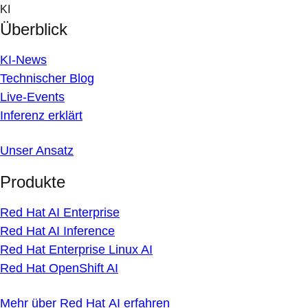
Skip
KI
to
Überblick
content
KI-News
Technischer Blog
Live-Events
Inferenz erklärt
Unser Ansatz
Produkte
Red Hat AI Enterprise
Red Hat AI Inference
Red Hat Enterprise Linux AI
Red Hat OpenShift AI
Mehr über Red Hat AI erfahren