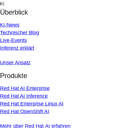
Skip
KI
to
Überblick
content
KI-News
Technischer Blog
Live-Events
Inferenz erklärt
Unser Ansatz
Produkte
Red Hat AI Enterprise
Red Hat AI Inference
Red Hat Enterprise Linux AI
Red Hat OpenShift AI
Mehr über Red Hat AI erfahren