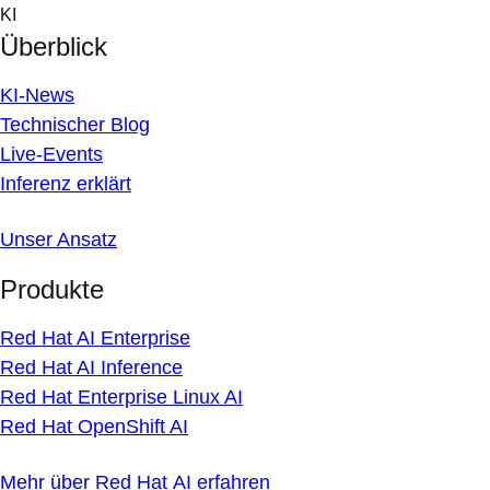
Skip
KI
to
Überblick
content
KI-News
Technischer Blog
Live-Events
Inferenz erklärt
Unser Ansatz
Produkte
Red Hat AI Enterprise
Red Hat AI Inference
Red Hat Enterprise Linux AI
Red Hat OpenShift AI
Mehr über Red Hat AI erfahren