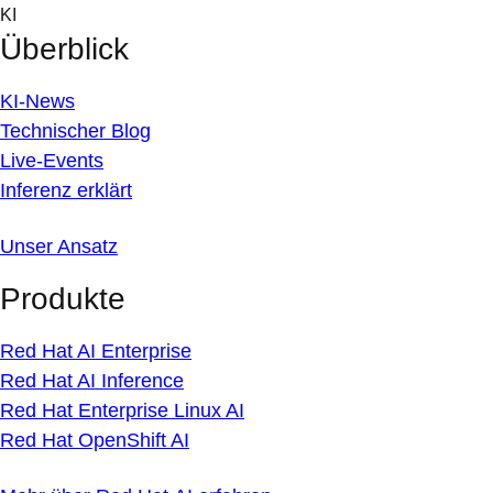
Skip
KI
to
Überblick
content
KI-News
Technischer Blog
Live-Events
Inferenz erklärt
Unser Ansatz
Produkte
Red Hat AI Enterprise
Red Hat AI Inference
Red Hat Enterprise Linux AI
Red Hat OpenShift AI