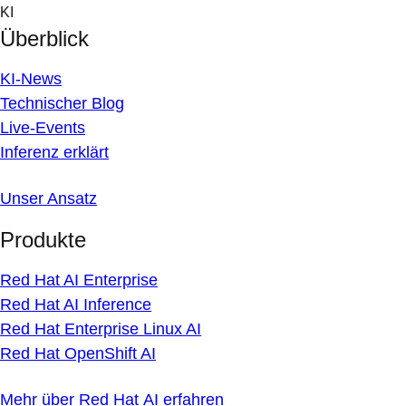
Skip
KI
to
Überblick
content
KI-News
Technischer Blog
Live-Events
Inferenz erklärt
Unser Ansatz
Produkte
Red Hat AI Enterprise
Red Hat AI Inference
Red Hat Enterprise Linux AI
Red Hat OpenShift AI
Mehr über Red Hat AI erfahren