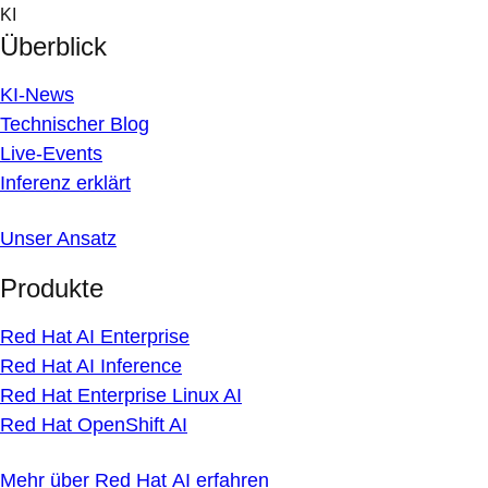
Skip
KI
to
Überblick
content
KI-News
Technischer Blog
Live-Events
Inferenz erklärt
Unser Ansatz
Produkte
Red Hat AI Enterprise
Red Hat AI Inference
Red Hat Enterprise Linux AI
Red Hat OpenShift AI
Mehr über Red Hat AI erfahren