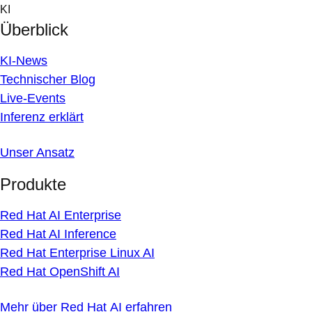
Skip
KI
to
Überblick
content
KI-News
Technischer Blog
Live-Events
Inferenz erklärt
Unser Ansatz
Produkte
Red Hat AI Enterprise
Red Hat AI Inference
Red Hat Enterprise Linux AI
Red Hat OpenShift AI
Mehr über Red Hat AI erfahren