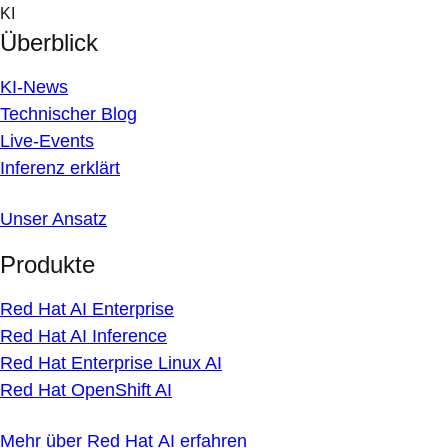
Skip
KI
to
Überblick
content
KI-News
Technischer Blog
Live-Events
Inferenz erklärt
Unser Ansatz
Produkte
Red Hat AI Enterprise
Red Hat AI Inference
Red Hat Enterprise Linux AI
Red Hat OpenShift AI
Mehr über Red Hat AI erfahren