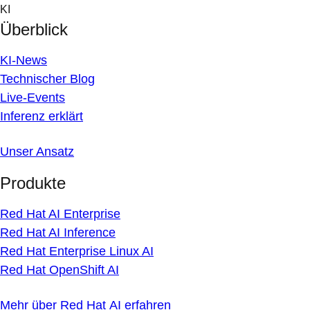
Skip
KI
to
Überblick
content
KI-News
Technischer Blog
Live-Events
Inferenz erklärt
Unser Ansatz
Produkte
Red Hat AI Enterprise
Red Hat AI Inference
Red Hat Enterprise Linux AI
Red Hat OpenShift AI
Mehr über Red Hat AI erfahren