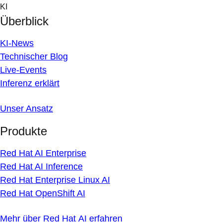
Skip
KI
to
Überblick
content
KI-News
Technischer Blog
Live-Events
Inferenz erklärt
Unser Ansatz
Produkte
Red Hat AI Enterprise
Red Hat AI Inference
Red Hat Enterprise Linux AI
Red Hat OpenShift AI
Mehr über Red Hat AI erfahren