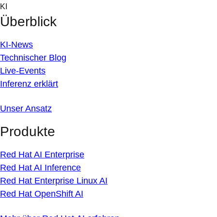
Skip
KI
to
Überblick
content
KI-News
Technischer Blog
Live-Events
Inferenz erklärt
Unser Ansatz
Produkte
Red Hat AI Enterprise
Red Hat AI Inference
Red Hat Enterprise Linux AI
Red Hat OpenShift AI