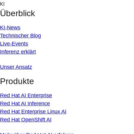
Skip
KI
to
Überblick
content
KI-News
Technischer Blog
Live-Events
Inferenz erklärt
Unser Ansatz
Produkte
Red Hat AI Enterprise
Red Hat AI Inference
Red Hat Enterprise Linux AI
Red Hat OpenShift AI