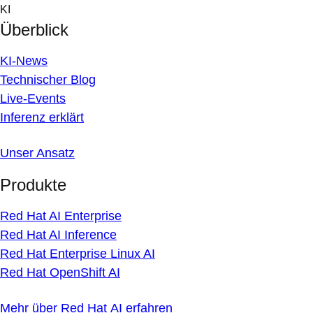
Skip
KI
to
Überblick
content
KI-News
Technischer Blog
Live-Events
Inferenz erklärt
Unser Ansatz
Produkte
Red Hat AI Enterprise
Red Hat AI Inference
Red Hat Enterprise Linux AI
Red Hat OpenShift AI
Mehr über Red Hat AI erfahren