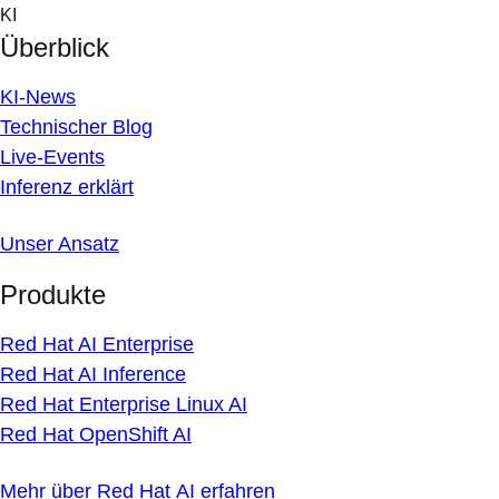
Skip
KI
to
Überblick
content
KI-News
Technischer Blog
Live-Events
Inferenz erklärt
Unser Ansatz
Produkte
Red Hat AI Enterprise
Red Hat AI Inference
Red Hat Enterprise Linux AI
Red Hat OpenShift AI
Mehr über Red Hat AI erfahren