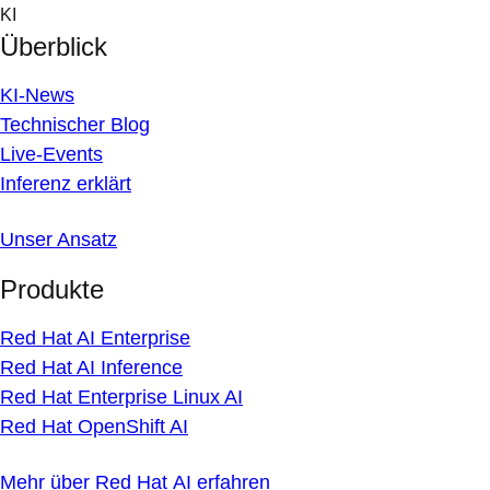
Skip
KI
to
Überblick
content
KI-News
Technischer Blog
Live-Events
Inferenz erklärt
Unser Ansatz
Produkte
Red Hat AI Enterprise
Red Hat AI Inference
Red Hat Enterprise Linux AI
Red Hat OpenShift AI
Mehr über Red Hat AI erfahren