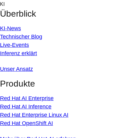
Skip
KI
to
Überblick
content
KI-News
Technischer Blog
Live-Events
Inferenz erklärt
Unser Ansatz
Produkte
Red Hat AI Enterprise
Red Hat AI Inference
Red Hat Enterprise Linux AI
Red Hat OpenShift AI