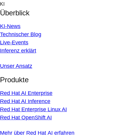
Skip
KI
to
Überblick
content
KI-News
Technischer Blog
Live-Events
Inferenz erklärt
Unser Ansatz
Produkte
Red Hat AI Enterprise
Red Hat AI Inference
Red Hat Enterprise Linux AI
Red Hat OpenShift AI
Mehr über Red Hat AI erfahren