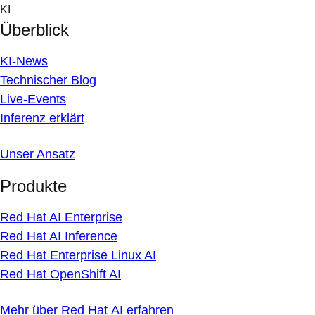
Skip
KI
to
Überblick
content
KI-News
Technischer Blog
Live-Events
Inferenz erklärt
Unser Ansatz
Produkte
Red Hat AI Enterprise
Red Hat AI Inference
Red Hat Enterprise Linux AI
Red Hat OpenShift AI
Mehr über Red Hat AI erfahren