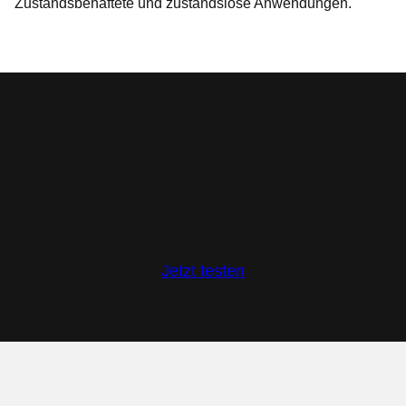
Zustandsbehaftete und zustandslose Anwendungen.
Kostenlos testen
Testen Sie Red Hat® OpenShift® vor dem Kauf mit einer
kostenlosen Testversion.
Jetzt testen