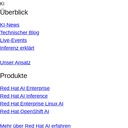
Skip
KI
to
Überblick
content
KI-News
Technischer Blog
Live-Events
Inferenz erklärt
Unser Ansatz
Produkte
Red Hat AI Enterprise
Red Hat AI Inference
Red Hat Enterprise Linux AI
Red Hat OpenShift AI
Mehr über Red Hat AI erfahren