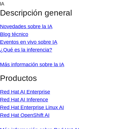
Skip
IA
to
Descripción general
content
Novedades sobre la IA
Blog técnico
Eventos en vivo sobre IA
¿Qué es la inferencia?
Más información sobre la IA
Productos
Red Hat AI Enterprise
Red Hat AI Inference
Red Hat Enterprise Linux AI
Red Hat OpenShift AI