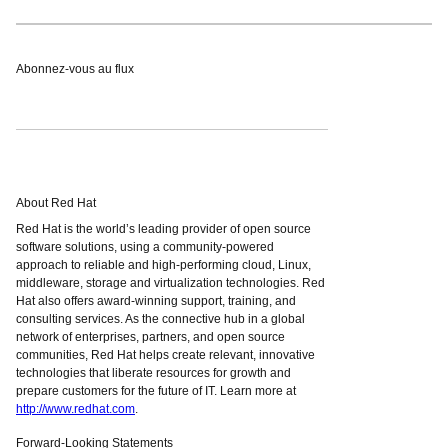
Abonnez-vous au flux
About Red Hat
Red Hat is the world’s leading provider of open source
software solutions, using a community-powered
approach to reliable and high-performing cloud, Linux,
middleware, storage and virtualization technologies. Red
Hat also offers award-winning support, training, and
consulting services. As the connective hub in a global
network of enterprises, partners, and open source
communities, Red Hat helps create relevant, innovative
technologies that liberate resources for growth and
prepare customers for the future of IT. Learn more at
http://www.redhat.com
.
Forward-Looking Statements