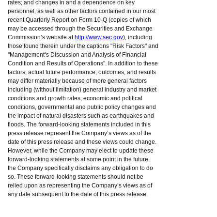
rates; and changes in and a dependence on key
personnel, as well as other factors contained in our most
recent Quarterly Report on Form 10-Q (copies of which
may be accessed through the Securities and Exchange
Commission’s website at
http://www.sec.gov
), including
those found therein under the captions "Risk Factors" and
"Management’s Discussion and Analysis of Financial
Condition and Results of Operations". In addition to these
factors, actual future performance, outcomes, and results
may differ materially because of more general factors
including (without limitation) general industry and market
conditions and growth rates, economic and political
conditions, governmental and public policy changes and
the impact of natural disasters such as earthquakes and
floods. The forward-looking statements included in this
press release represent the Company’s views as of the
date of this press release and these views could change.
However, while the Company may elect to update these
forward-looking statements at some point in the future,
the Company specifically disclaims any obligation to do
so. These forward-looking statements should not be
relied upon as representing the Company’s views as of
any date subsequent to the date of this press release.