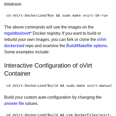
database.
cd oVirt-Dockerized/Run && sudo make ovirt-SA-run
The above commands will use the images on the
mgoldboi/ovirt*
Docker registry. If you want to build or
rebuild your own images, you can fork or clone the
oVirt-
dockerzied
repo and examine the
Build/Makefile options
.
Some examples include:
Interactive Configuration of oVirt
Container
cd oVirt-Dockerized/Build && sudo make ovirt-manual
Build your custom auto-configuration by changing the
answer file
values.
cd oVirt-Dockerized/Build && vim DockerFiles/ovirt-SA