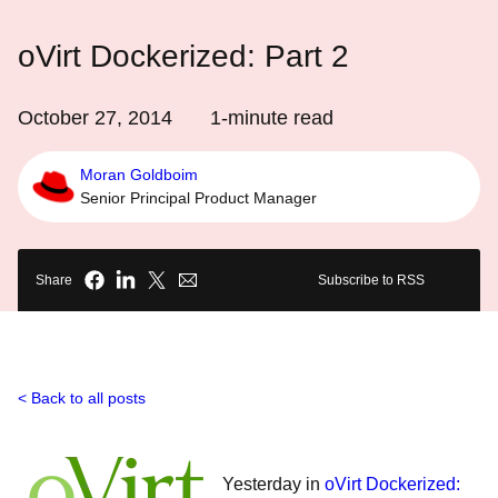
oVirt Dockerized: Part 2
October 27, 2014
1
-minute read
Moran Goldboim
Senior Principal Product Manager
Share
Subscribe to RSS
Back to all posts
Yesterday in
oVirt Dockerized: