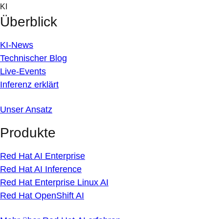
Skip
KI
to
Überblick
content
KI-News
Technischer Blog
Live-Events
Inferenz erklärt
Unser Ansatz
Produkte
Red Hat AI Enterprise
Red Hat AI Inference
Red Hat Enterprise Linux AI
Red Hat OpenShift AI