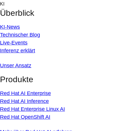
Skip
KI
to
Überblick
content
KI-News
Technischer Blog
Live-Events
Inferenz erklärt
Unser Ansatz
Produkte
Red Hat AI Enterprise
Red Hat AI Inference
Red Hat Enterprise Linux AI
Red Hat OpenShift AI