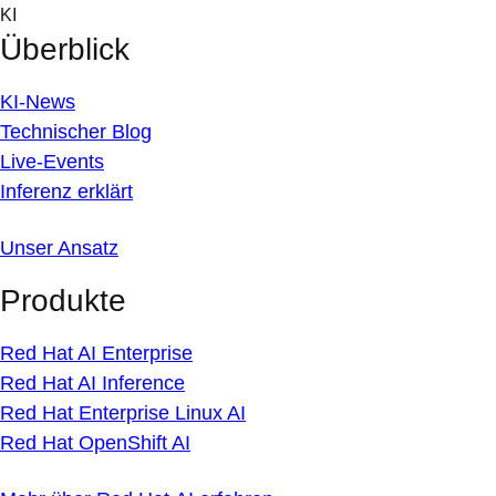
Skip
KI
to
Überblick
content
KI-News
Technischer Blog
Live-Events
Inferenz erklärt
Unser Ansatz
Produkte
Red Hat AI Enterprise
Red Hat AI Inference
Red Hat Enterprise Linux AI
Red Hat OpenShift AI