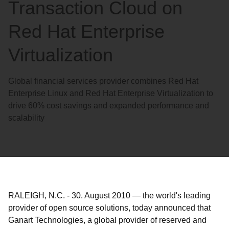
Transaction Cloud on
Red Hat Enterprise
Virtualization
Global financial services provider combines Red Hat
Enterprise Linux and Red Hat Enterprise Virtualization to
drive 60% cost savings and expanded performance and
scalability
RALEIGH, N.C.
-
30. August 2010
—
the world's leading
provider of open source solutions, today announced that
Ganart Technologies, a global provider of reserved and