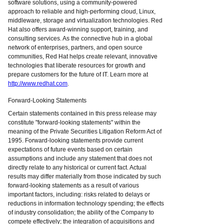
software solutions, using a community-powered
approach to reliable and high-performing cloud, Linux,
middleware, storage and virtualization technologies. Red
Hat also offers award-winning support, training, and
consulting services. As the connective hub in a global
network of enterprises, partners, and open source
communities, Red Hat helps create relevant, innovative
technologies that liberate resources for growth and
prepare customers for the future of IT. Learn more at
http://www.redhat.com
.
Forward-Looking Statements
Certain statements contained in this press release may
constitute "forward-looking statements" within the
meaning of the Private Securities Litigation Reform Act of
1995. Forward-looking statements provide current
expectations of future events based on certain
assumptions and include any statement that does not
directly relate to any historical or current fact. Actual
results may differ materially from those indicated by such
forward-looking statements as a result of various
important factors, including: risks related to delays or
reductions in information technology spending; the effects
of industry consolidation; the ability of the Company to
compete effectively; the integration of acquisitions and