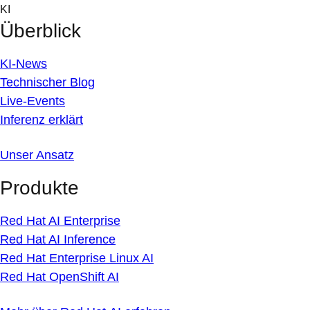
Skip
KI
to
Überblick
content
KI-News
Technischer Blog
Live-Events
Inferenz erklärt
Unser Ansatz
Produkte
Red Hat AI Enterprise
Red Hat AI Inference
Red Hat Enterprise Linux AI
Red Hat OpenShift AI