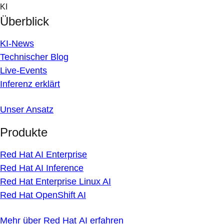
Skip
KI
to
Überblick
content
KI-News
Technischer Blog
Live-Events
Inferenz erklärt
Unser Ansatz
Produkte
Red Hat AI Enterprise
Red Hat AI Inference
Red Hat Enterprise Linux AI
Red Hat OpenShift AI
Mehr über Red Hat AI erfahren