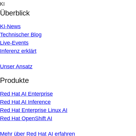
Skip
KI
to
Überblick
content
KI-News
Technischer Blog
Live-Events
Inferenz erklärt
Unser Ansatz
Produkte
Red Hat AI Enterprise
Red Hat AI Inference
Red Hat Enterprise Linux AI
Red Hat OpenShift AI
Mehr über Red Hat AI erfahren