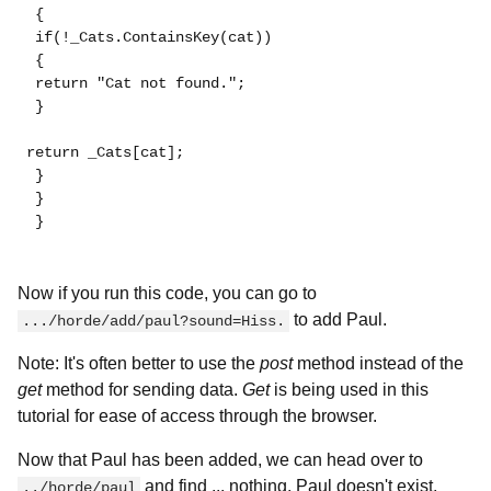
 {
 if(!_Cats.ContainsKey(cat))
 {
 return "Cat not found.";
 }
return _Cats[cat];
 }
 }
 }
Now if you run this code, you can go to
to add Paul.
.../horde/add/paul?sound=Hiss.
Note: It's often better to use the
post
method instead of the
get
method for sending data.
Get
is being used in this
tutorial for ease of access through the browser.
Now that Paul has been added, we can head over to
and find ... nothing. Paul doesn't exist.
../horde/paul