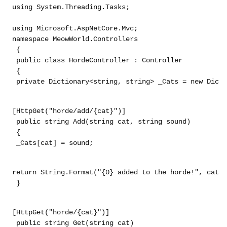
using System.Threading.Tasks;
namespace MeowWorld.Controllers
 {
 public class HordeController : Controller
 {
 private Dictionary<string, string> _Cats = new Dicti
[HttpGet("horde/add/{cat}")]
 public string Add(string cat, string sound)
 {
 _Cats[cat] = sound;
return String.Format("{0} added to the horde!", cat);
 }
[HttpGet("horde/{cat}")]
 public string Get(string cat)