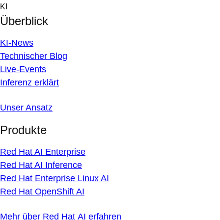
Skip
KI
to
Überblick
content
KI-News
Technischer Blog
Live-Events
Inferenz erklärt
Unser Ansatz
Produkte
Red Hat AI Enterprise
Red Hat AI Inference
Red Hat Enterprise Linux AI
Red Hat OpenShift AI
Mehr über Red Hat AI erfahren