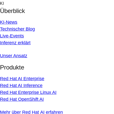
Skip
KI
to
Überblick
content
KI-News
Technischer Blog
Live-Events
Inferenz erklärt
Unser Ansatz
Produkte
Red Hat AI Enterprise
Red Hat AI Inference
Red Hat Enterprise Linux AI
Red Hat OpenShift AI
Mehr über Red Hat AI erfahren