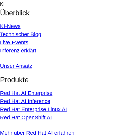
Skip
KI
to
Überblick
content
KI-News
Technischer Blog
Live-Events
Inferenz erklärt
Unser Ansatz
Produkte
Red Hat AI Enterprise
Red Hat AI Inference
Red Hat Enterprise Linux AI
Red Hat OpenShift AI
Mehr über Red Hat AI erfahren