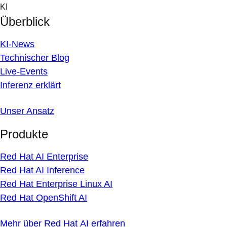
Skip
KI
to
Überblick
content
KI-News
Technischer Blog
Live-Events
Inferenz erklärt
Unser Ansatz
Produkte
Red Hat AI Enterprise
Red Hat AI Inference
Red Hat Enterprise Linux AI
Red Hat OpenShift AI
Mehr über Red Hat AI erfahren