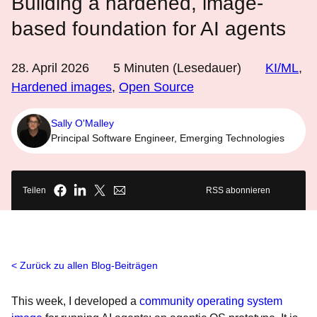
Building a hardened, image-
based foundation for AI agents
28. April 2026
5
Minuten (Lesedauer)
KI/ML
,
Hardened images
,
Open Source
Sally O'Malley
Principal Software Engineer, Emerging Technologies
Teilen
RSS abonnieren
Zurück zu allen Blog-Beiträgen
This week, I developed a
community operating system