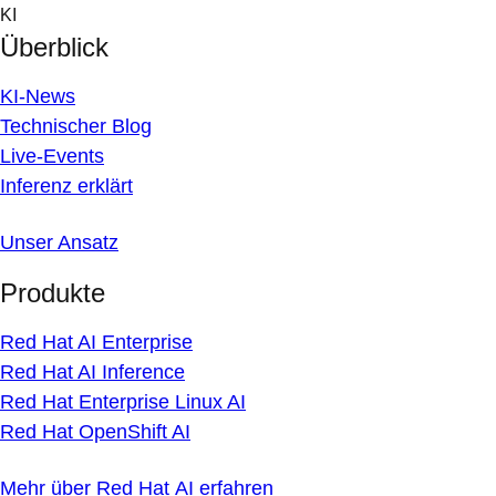
Skip
KI
to
Überblick
content
KI-News
Technischer Blog
Live-Events
Inferenz erklärt
Unser Ansatz
Produkte
Red Hat AI Enterprise
Red Hat AI Inference
Red Hat Enterprise Linux AI
Red Hat OpenShift AI
Mehr über Red Hat AI erfahren