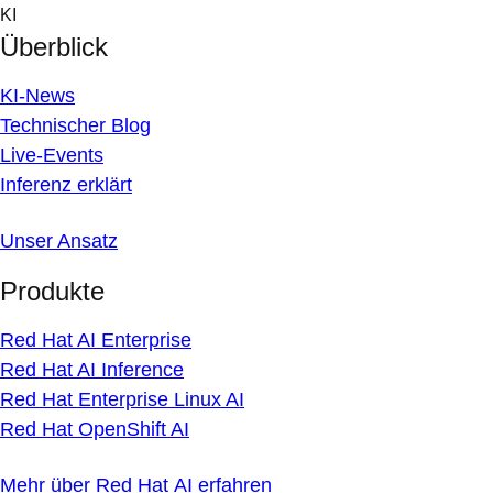
Skip
KI
to
Überblick
content
KI-News
Technischer Blog
Live-Events
Inferenz erklärt
Unser Ansatz
Produkte
Red Hat AI Enterprise
Red Hat AI Inference
Red Hat Enterprise Linux AI
Red Hat OpenShift AI
Mehr über Red Hat AI erfahren