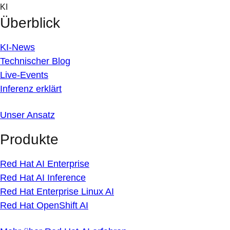
Skip
KI
to
Überblick
content
KI-News
Technischer Blog
Live-Events
Inferenz erklärt
Unser Ansatz
Produkte
Red Hat AI Enterprise
Red Hat AI Inference
Red Hat Enterprise Linux AI
Red Hat OpenShift AI