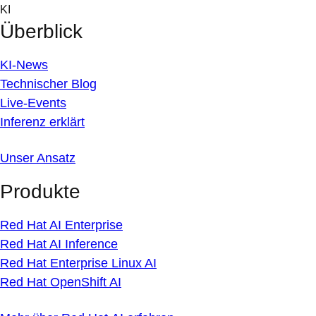
Skip
KI
to
Überblick
content
KI-News
Technischer Blog
Live-Events
Inferenz erklärt
Unser Ansatz
Produkte
Red Hat AI Enterprise
Red Hat AI Inference
Red Hat Enterprise Linux AI
Red Hat OpenShift AI