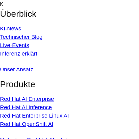
Skip
KI
to
Überblick
content
KI-News
Technischer Blog
Live-Events
Inferenz erklärt
Unser Ansatz
Produkte
Red Hat AI Enterprise
Red Hat AI Inference
Red Hat Enterprise Linux AI
Red Hat OpenShift AI