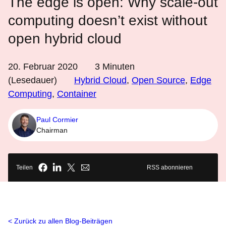
The edge is open: Why scale-out
computing doesn’t exist without
open hybrid cloud
20. Februar 2020
3
Minuten
(Lesedauer)
Hybrid Cloud
,
Open Source
,
Edge
Computing
,
Container
Paul Cormier
Chairman
Teilen
RSS abonnieren
Zurück zu allen Blog-Beiträgen