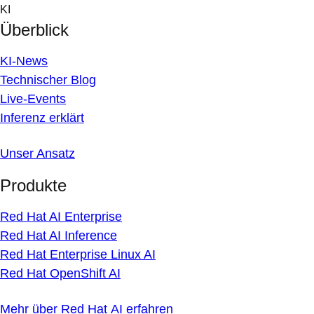
Skip
KI
to
Überblick
content
KI-News
Technischer Blog
Live-Events
Inferenz erklärt
Unser Ansatz
Produkte
Red Hat AI Enterprise
Red Hat AI Inference
Red Hat Enterprise Linux AI
Red Hat OpenShift AI
Mehr über Red Hat AI erfahren